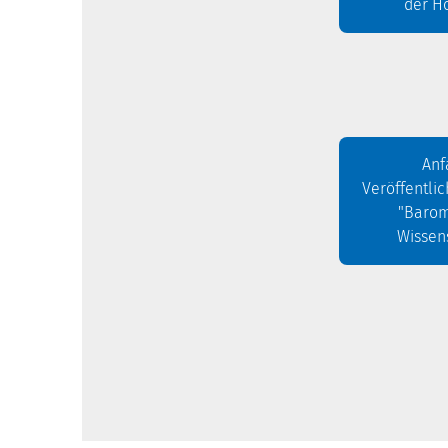
der H
Anf
Veröffentli
"Barom
Wissen